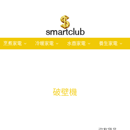
烹煮家電
冷暖家電
水壺家電
養生家電
破壁機