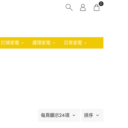
0
打掃家電
護理家電
日常家電
每頁顯示24項
排序