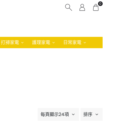
0
打掃家電
護理家電
日常家電
每頁顯示24項
排序