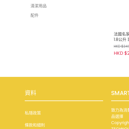
清潔用品
配件
法國名家-
1.8公
HKD $34
HKD $
資料
SMAR
致力為消
私隱政策
品選擇
Copyrigh
條款和細則