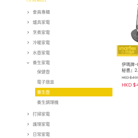
會員專櫃
爐具家電
烹煮家電
冷暖家電
水壺家電
養生家電
伊瑪牌-I
秘書』2
保健壺
HKD $49
電子燉盅
HKD $
養生壺
養生調理機
打掃家電
護理家電
日常家電