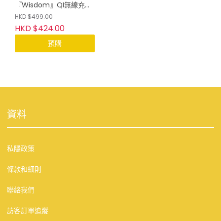
『Wisdom』QI無線充電
LED護眼檯燈
HKD $499.00
HKD $424.00
預購
資料
私隱政策
條款和細則
聯絡我們
訪客訂單追蹤