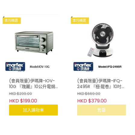
本月精選
本月精選
(會員限量)伊瑪牌-IOV-
(會員限量)伊瑪牌-IFQ-
10G 『瑰麗』10公升電焗
2495R 『極·龍卷』10吋遙
爐
控3D循環扇
HKD $299.00
HKD $669.00
HKD $199.00
HKD $379.00
加入購物車
售罄