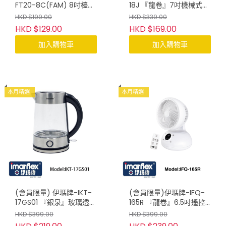
FT20-8C(FAM) 8吋檯夾
18J 『龍卷』7吋機械式伸
兩用扇
縮扇
HKD $199.00
HKD $339.00
HKD $129.00
HKD $169.00
加入購物車
加入購物車
本月精選
本月精選
(會員限量) 伊瑪牌-IKT-
(會員限量)伊瑪牌-IFQ-
17GS01 『銀泉』玻璃透明
165R 『龍卷』6.5吋遙控
無線電熱水壺(1.7L)
循環扇
HKD $399.00
HKD $399.00