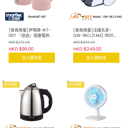
(會員限量)伊瑪牌-IKT-
(會員限量)法國名家-
06T 『旅途』摺疊電熱水
QW-18CL(FAM) 1800W
壺(0.6L粉紅)
渦輪式無塵袋吸塵機
HKD $279.00
HKD $499.00
HKD $99.00
HKD $249.00
加入購物車
加入購物車
本月精選
本月精選