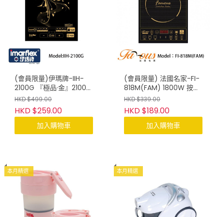
(會員限量)伊瑪牌-IIH-
(會員限量) 法國名家-FI-
2100G 『極品·金』2100W
818M(FAM) 1800W 按鍵
輕觸式電磁爐
式黑晶電磁爐
HKD $499.00
HKD $339.00
HKD $259.00
HKD $189.00
加入購物車
加入購物車
本月精選
本月精選