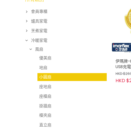
會員專櫃
爐具家電
烹煮家電
冷暖家電
風扇
優美扇
伊瑪牌-I
USB充
地扇
HKD $26
小圓扇
HKD $
座地扇
座檯扇
掛牆扇
檯夾扇
直立扇