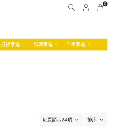
0
打掃家電
護理家電
日常家電
每頁顯示24項
排序