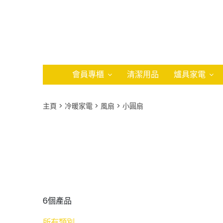
會員專櫃
清潔用品
爐具家電
主頁
冷暖家電
風扇
小圓扇
6個產品
所有類別