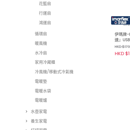
花籃扇
行運扇
鴻運扇
循環扇
伊瑪牌-I
速』US
暖風機
圓扇
HKD $179
水冷扇
HKD $1
家用冷藏櫃
冷風機/移動式冷氣機
電暖墊
電暖水袋
電暖爐
水壺家電
養生家電