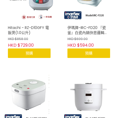
Hitachi - RZ-D10GFY 電
伊瑪牌-IRC-FD20 『瓷
飯煲(1.0公升)
釜』白瓷內鍋快思邏輯西
施煲(0.8L)
HKD $858.00
HKD $699.00
HKD $729.00
HKD $594.00
預購
預購