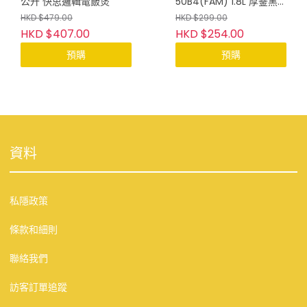
公升 快思邏輯電飯煲
50B4(FAM) 1.8L 厚釜黑
晶西施電飯煲
HKD $479.00
HKD $299.00
HKD $407.00
HKD $254.00
預購
預購
資料
私隱政策
條款和細則
聯絡我們
訪客訂單追蹤