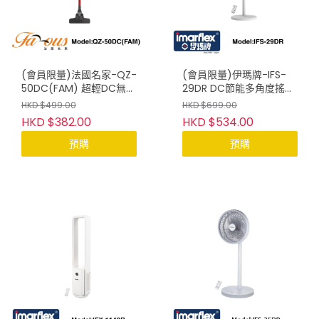
(會員限量)法國名家-QZ-
(會員限量)伊瑪牌-IFS-
50DC(FAM) 超輕DC無線
29DR DC節能多角度搖擺
手提吸塵機
12吋遙控座地扇
HKD $499.00
HKD $699.00
HKD $382.00
HKD $534.00
預購
預購