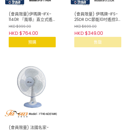
(會員限量)伊瑪牌-IFX-
(會員限量) 伊瑪牌-IFS-
1140R 『風導』直立式遙
25DR DC節能10吋遙控3D
控無葉強風扇
迷你地扇
HKD $999.00
HKD $699.00
HKD $764.00
HKD $349.00
預購
售罄
(會員限量) 法國名家-