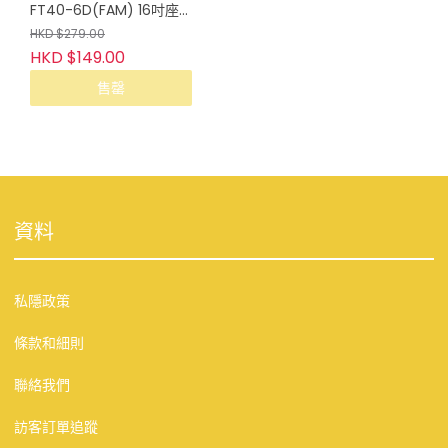
FT40-6D(FAM) 16吋座
檯扇
HKD $279.00
HKD $149.00
售罄
資料
私隱政策
條款和細則
聯絡我們
訪客訂單追蹤