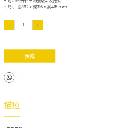
- 附2.5公升白玉陶瓷燉盅及托架
- 尺寸: 闊362 x 深316 x 高415 mm
-
+
預購
描述