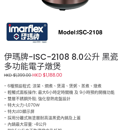
伊瑪牌-ISC-2108 8.0公升 黑瓷
多功能電子燉煲
HKD $1,188.00
HKD $1,399.00
- 6種預設程式: 涼茶、燜煮、煲湯、煲粥、蒸煮、燉煮
- 輕觸式面板操作; 最大6小時定時關機 及 9小時預約開機功能
- 雙層不銹鋼外殼; 強化發熱底盤設計
- 特大火力~1,070W
- 特大LED顯示屏
- 採用分離式無塗層耐高溫黑瓷內鍋及上蓋
- 內鍋最大容量: ~8公升