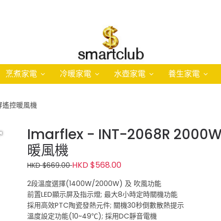
烹煮家電
冷暖家電
水壺家電
養生家電
D顯示屏遙控暖風機
Imarflex - INT-2068R 2
暖風機
HKD $568.00
HKD $669.00
2段溫度選擇(1400W/2000W) 及 吹風功能
前置LED顯示屏及指示燈; 最大8小時定時關機功能
採用高效PTC陶瓷發熱元件; 關機30秒倒數散熱提示
溫度設定功能(10~49℃); 採用DC靜音電機