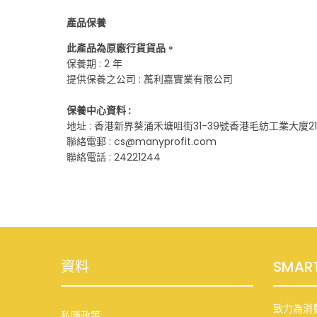
產品保養
此產品為原廠行貨貨品。
保養期 : 2 年
提供保養之公司 : 萭利嘉實業有限公司
保養中心資料 :
地址 : 香港新界葵涌禾塘咀街31-39號香港毛紡工業大廈21
聯絡電郵 : cs@manyprofit.com
聯絡電話 : 24221244
資料
SMAR
致力為消
私隱政策