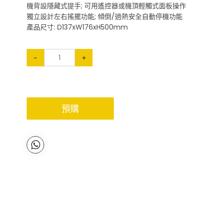
機背設隱藏式提手; 可用遙控器或機頂輕觸式面板操作
獨立設計左右搖擺功能; 傾倒/過熱安全自動停機功能
產品尺寸: D137xW176xH500mm
-
+
預購